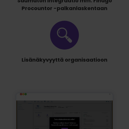
Saumaton integraatio mm. Finago
Procountor -palkanlaskentaan
Lisänäkyvyyttä organisaatioon