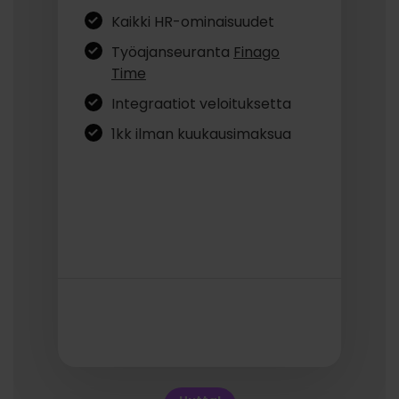
Kaikki HR-ominaisuudet
Työajanseuranta
Finago
Time
Integraatiot veloituksetta
1kk ilman kuukausimaksua