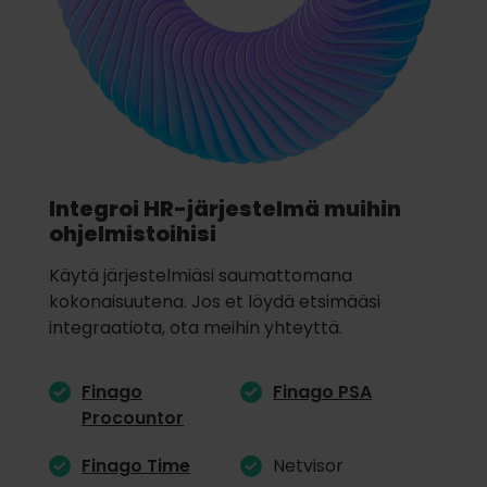
Integroi HR-järjestelmä muihin
ohjelmistoihisi
Käytä järjestelmiäsi saumattomana
kokonaisuutena. Jos et löydä etsimääsi
integraatiota, ota meihin yhteyttä.
Finago
Finago PSA
Procountor
Finago Time
Netvisor