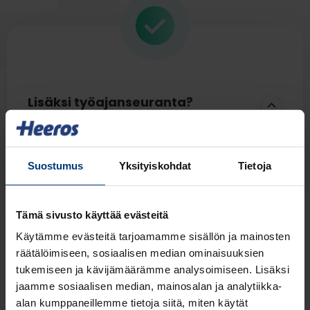
Valitse yrityksellesi tärkeimmät
seurattavat tiedot
Apua palkanlaskennasta saatavan
reaaliaikaisen datan analysointiin
Lisäksi työajanseuranta?
Palkka-avoimuusdirektiivin sekä palkka- ja
tasa-arvolain vaatimusten täyttäminen
Saat helposti liitettyä Finago HR
Suostumus
Yksityiskohdat
Tietoja
easyyn työajanseurannan Finago Time -
ratkaisulla. Käyttäjäkokemus edellä kehitetty
mobiiliratkaisu tekee työaikakirjauksista
Tämä sivusto käyttää evästeitä
helppoa ja integraatio helpottaa tietojen
Ota yhteyttä
Käytämme evästeitä tarjoamamme sisällön ja mainosten
pysymistä ajan tasalla.
räätälöimiseen, sosiaalisen median ominaisuuksien
tukemiseen ja kävijämäärämme analysoimiseen. Lisäksi
jaamme sosiaalisen median, mainosalan ja analytiikka-
Tutustu Finago Time -työajanseurantaan
alan kumppaneillemme tietoja siitä, miten käytät