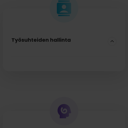
Työsuhteiden hallinta
HR-järjestelmä auttaa hallitsemaan
työsuhteita sen koko elinkaaren ajan.
Työsopimuksien tallennus ja hallinta
Aloittavan työntekijän tiedot suoraan
palkanlaskentaan