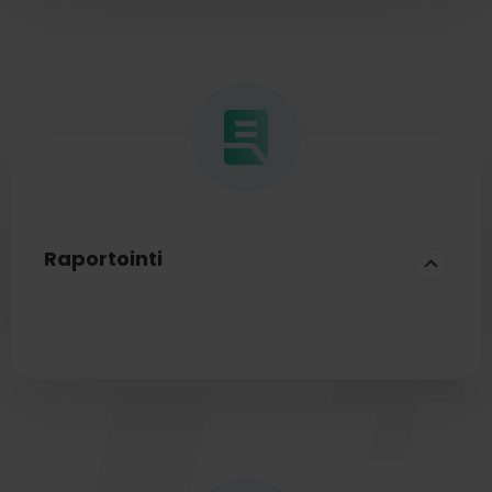
Pätevyyssertifiointien vanheneminen
Koeajan päättyminen
Merkkipäivät
Raportointi
Raportoinnin avulla seuraat yrityksesi
henkilöstötietoja lukuina.
Kokoa ajantasaiset luvut
palkanlaskennasta ja HR-järjestelmästä