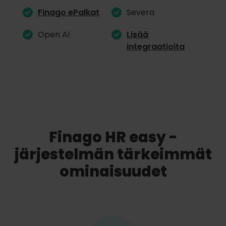
Finago ePalkat
Severa
Open AI
Lisää
integraatioita
Finago HR easy -
järjestelmän tärkeimmät
ominaisuudet