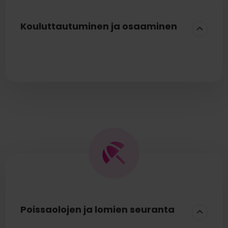
Kouluttautuminen ja osaaminen
Henkilöstön osaamisen kehittämisen tiedot
keskitetysti yhdessä paikassa.
Koulutus- ja kurssitiedot sekä
pätevyyssertifikaatit
Osaamisen kehittäminen ja
kehityskeskustelut
Poissaolojen ja lomien seuranta