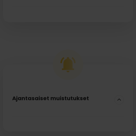
Valmiit raportit työntekijöiden poissaoloista ja
lomista sekä kustannusten seuranta.
Sairaus- ja muut poissaolot
Ajantasaiset tiedot ansaituista ja pidetyistä
vuosilomista ja pekkasista suoraan
palkanlaskennasta
Ajantasaiset muistutukset
Muistutukset auttavat sinua työn
organisoinnissa ja pitävät hyvin ajan tasalla.