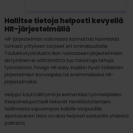
Hallitse tietoja helposti kevyellä
HR-järjestelmällä
HR-järjestelmän valinnassa kannattaa huomioida
tarkasti yrityksen tarpeet eri ominaisuuksille.
Taulukkotyökaluista liian raskaaseen järjestelmään
siirtyminen ei välttämättä tuo toivottuja tehoja
työntekoon. Finago HR easy sopiikin hyvin tällaisten
järjestelmien korvaajaksi tai ensimmäiseksi HR-
järjestelmäksi.
Helppo käyttöliittymä ja esimerkiksi työntekijöiden
itsepalveluportaali tekevät henkilöstötietojen
hallinnasta sujuvampaa kaikille osapuolille.
Ajantasainen tieto on aina helposti saatavilla yhdestä
paikasta.