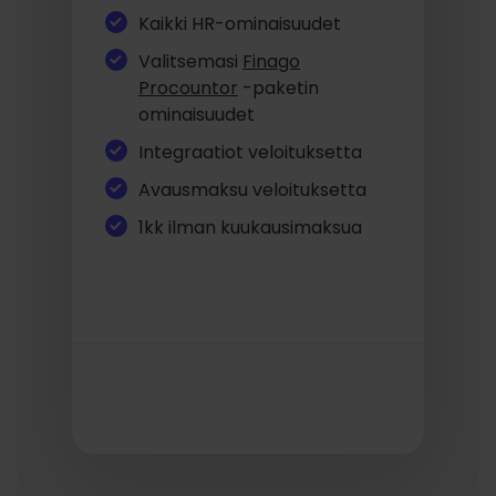
Kaikki HR-ominaisuudet
Valitsemasi
Finago
Procountor
-paketin
ominaisuudet
Integraatiot veloituksetta
Avausmaksu veloituksetta
1kk ilman kuukausimaksua