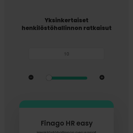
Yksinkertaiset
henkilöstöhallinnon ratkaisut
Työntekijöitä:
Finago HR easy
Henkilöstöhallinnon perusasiat