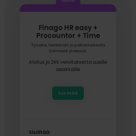
Uutta!
Finago HR easy +
Procountor + Time
Työaika, henkilöstö ja palkanlaskenta
toimivasti yhdessä.
Aloitus ja 2kk veloituksetta uusille
asiakkaille
Lue lisää
Sisältää: