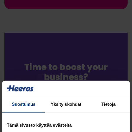
Time to boost your
business?
Let's start by going through your current
situation and needs, and then proceed towards
Suostumus
Yksityiskohdat
Tietoja
the most suitable solution for you. Book a
meeting with our sales or reach out to us by
filling the form.
Tämä sivusto käyttää evästeitä