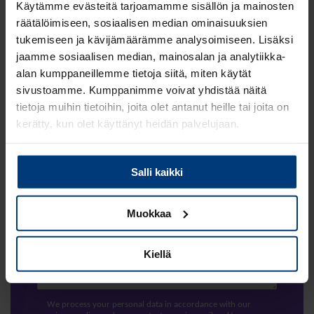
Käytämme evästeitä tarjoamamme sisällön ja mainosten
First name
räätälöimiseen, sosiaalisen median ominaisuuksien
tukemiseen ja kävijämäärämme analysoimiseen. Lisäksi
jaamme sosiaalisen median, mainosalan ja analytiikka-
Last name
alan kumppaneillemme tietoja siitä, miten käytät
sivustoamme. Kumppanimme voivat yhdistää näitä
Email
tietoja muihin tietoihin, joita olet antanut heille tai joita on
kerätty, kun olet käyttänyt heidän palvelujaan.
Company name
Lue
Tietosuojaehdoistamme
lisää siitä keitä olemme,
Salli kaikki
miten voit ottaa meihin yhteyttä ja miten käsittelemme
Company Size
henkilökohtaisia tietojasi.
Muokkaa
How can we help
Kiellä
We process your personal data in accordance with our