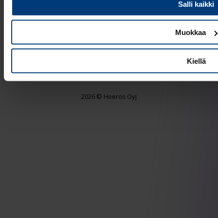
Salli kaikki
Muokkaa
Kiellä
Trust Center
|
Cookie settings
2026 © Heeros Oyj