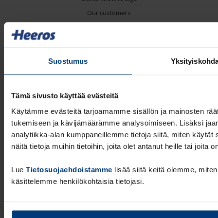
Our customers
About us
Reach out to us
Suostumus
Yksityiskohda
Read more
Blog
Invoicing
Tämä sivusto käyttää evästeitä
Project management
Käytämme evästeitä tarjoamamme sisällön ja mainosten räät
tukemiseen ja kävijämäärämme analysoimiseen. Lisäksi jaa
Shortcuts
analytiikka-alan kumppaneillemme tietoja siitä, miten käyt
Help Center
näitä tietoja muihin tietoihin, joita olet antanut heille tai joit
PSA Help Center
Lue
Tietosuojaehdoistamme
lisää siitä keitä olemme, miten 
käsittelemme henkilökohtaisia tietojasi.