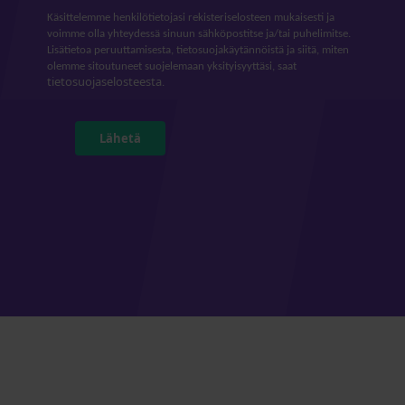
Käsittelemme henkilötietojasi rekisteriselosteen mukaisesti ja
voimme olla yhteydessä sinuun sähköpostitse ja/tai puhelimitse.
Lisätietoa peruuttamisesta, tietosuojakäytännöistä ja siitä, miten
olemme sitoutuneet suojelemaan yksityisyyttäsi, saat
tietosuojaselosteesta
.
Lähetä