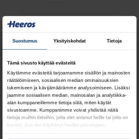
Suostumus
Yksityiskohdat
Tietoja
Vaivaton kaksisuuntainen
synkronointi
Tämä sivusto käyttää evästeitä
Käytämme evästeitä tarjoamamme sisällön ja mainosten
Saat virheettömän kaksisuuntaisen
räätälöimiseen, sosiaalisen median ominaisuuksien
synkronoinnin Hubspotin ja Finago PSA:n
tukemiseen ja kävijämäärämme analysoimiseen. Lisäksi
välillä.
jaamme sosiaalisen median, mainosalan ja analytiikka-
alan kumppaneillemme tietoja siitä, miten käytät
Voit kohdistaa automaattisesti
sivustoamme. Kumppanimme voivat yhdistää näitä
yhteystiedot, yritykset ja diilit, poistaen
tietoja muihin tietoihin, joita olet antanut heille tai joita on
manuaalisen työn ja sen mukanaan
kerätty, kun olet käyttänyt heidän palvelujaan.
tuomat virheet.