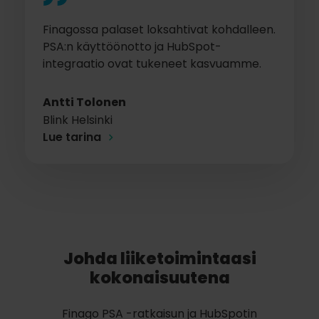
Finagossa palaset loksahtivat kohdalleen.
PSA:n käyttöönotto ja HubSpot-
integraatio ovat tukeneet kasvuamme.
Antti Tolonen
Blink Helsinki
Lue tarina
Johda liiketoimintaasi
kokonaisuutena
Finago PSA -ratkaisun ja HubSpotin