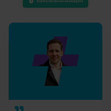
Aloita ilmainen koekäyttö