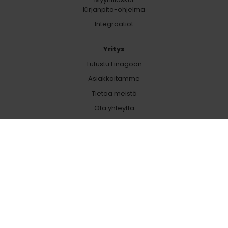
Kirjanpito-ohjelma
Integraatiot
Yritys
Tutustu Finagoon
Asiakkaitamme
Tietoa meistä
Ota yhteyttä
Lue lisää
Blogi
Ladattavat materiaalit
Laskutus
Projektinhallinta
Laskutusohjelma
Toiminnanohjausjärjestelmä