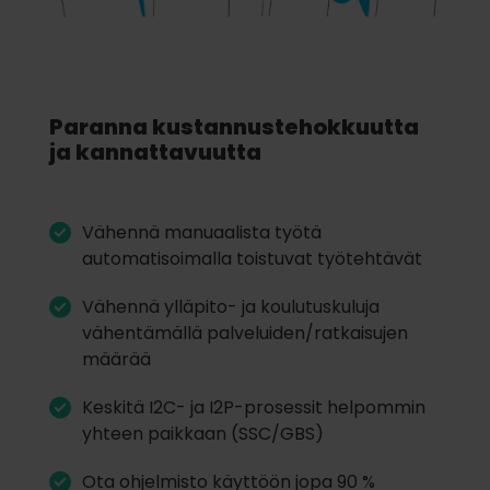
Paranna kustannustehokkuutta
ja kannattavuutta
Vähennä manuaalista työtä
automatisoimalla toistuvat työtehtävät
Vähennä ylläpito- ja koulutuskuluja
vähentämällä palveluiden/ratkaisujen
määrää
Keskitä I2C- ja I2P-prosessit helpommin
yhteen paikkaan (SSC/GBS)
Ota ohjelmisto käyttöön jopa 90 %