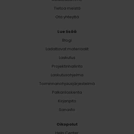
Tietoa meistä
Ota yhteyttä
Lue lisää
Blogi
Ladattavat materiaalit
Laskutus
Projektinhallinta
Laskutusohjelma
Toiminnanohjausjärjestelmä
Palkanlaskenta
Kirjanpito
Sanasto
Oikopolut
Help Center