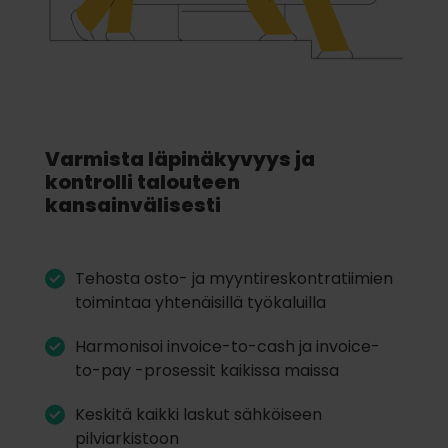
Varmista läpinäkyvyys ja
kontrolli talouteen
kansainvälisesti
Tehosta osto- ja myyntireskontratiimien
toimintaa yhtenäisillä työkaluilla
Harmonisoi invoice-to-cash ja invoice-
to-pay -prosessit kaikissa maissa
Keskitä kaikki laskut sähköiseen
pilviarkistoon