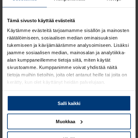
laskutiedot automaattisesti sekä
käsittelee eri maiden ALV-kannat. Lisäksi
kierrätät laskut ja siirrät ne halutessasi
Tämä sivusto käyttää evästeitä
toiminnanohjausjärjestelmään.
Käytämme evästeitä tarjoamamme sisällön ja mainosten
räätälöimiseen, sosiaalisen median ominaisuuksien
tukemiseen ja kävijämäärämme analysoimiseen. Lisäksi
Lue lisää
jaamme sosiaalisen median, mainosalan ja analytiikka-
alan kumppaneillemme tietoja siitä, miten käytät
sivustoamme. Kumppanimme voivat yhdistää näitä
tietoja muihin tietoihin, joita olet antanut heille tai joita on
kerätty, kun olet käyttänyt heidän palvelujaan.
Lue
Tietosuojaehdoistamme
lisää siitä keitä olemme,
Heeros Myyntilaskut
Salli kaikki
miten voit ottaa meihin yhteyttä ja miten käsittelemme
henkilökohtaisia tietojasi.
Varmistat laskujen siirtymisen asiakkaille
Muokkaa
kansainvälisten verkkolaskustandardien
mukaisesti. Varmistamme puolestasi aina
uusimmat standardit kohdemaassa.