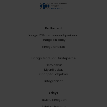
Ratkaisut
Finago PSA toiminnanohjaukseen
Finago HR easy
Finago ePalkat
Finago Modular -tuoteperhe
Ostolaskut
Myyntilaskut
Kirjanpito-ohjelma
Integraatiot
Yritys
Tutustu Finagoon
Asiakkaitamme