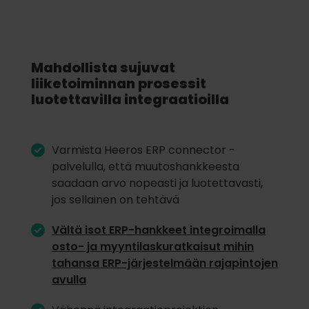
Mahdollista sujuvat
liiketoiminnan prosessit
luotettavilla integraatioilla
Varmista Heeros ERP connector -
palvelulla, että muutoshankkeesta
saadaan arvo nopeasti ja luotettavasti,
jos sellainen on tehtävä
Vältä isot ERP-hankkeet integroimalla
osto- ja myyntilaskuratkaisut mihin
tahansa ERP-järjestelmään rajapintojen
avulla