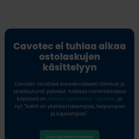
Cavotec ei tuhlaa aikaa
ostolaskujen
käsittelyyn
Cavotec tarvitsee kansainvälisesti toimivat ja
skaalautuvat palvelut. Kaikissa toimintamaissa
käytössä on
Heeros Ostolaskut -ratkaisu
, ja
nyt "kaikki on yksinkertaisempaa, helpompaa
ja sujuvampaa".
Lue Cavotecin tarina