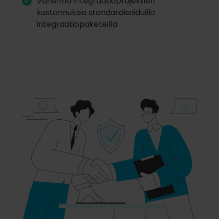
Vähennä integraatioprojektien
kustannuksia standardisoiduilla
integraatiopaketeilla