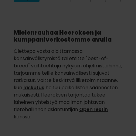
Mielenrauhaa Heeroksen ja
kumppaniverkostomme avulla
Olettepa vasta aloittamassa
kansainvälistymistä tai etsitte "best-of-
breed" vaihtoehtoja nykyisiin ohjelmistoihinne,
tarjoamme teille kansainvälisesti sujuvat
ratkaisut. Voitte keskittyä liiketoimintaanne,
kun
laskutus
hoituu paikallisten säännösten
mukaisesti. Heeroksen tarjontaa tukee
läheinen yhteistyö
maailman johtavan
tietohallinnon asiantuntijan
OpenTextin
kanssa.