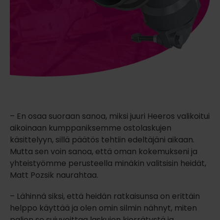
– En osaa suoraan sanoa, miksi juuri Heeros valikoitui
aikoinaan kumppaniksemme ostolaskujen
käsittelyyn, sillä päätös tehtiin edeltäjäni aikaan.
Mutta sen voin sanoa, että oman kokemukseni ja
yhteistyömme perusteella minäkin valitsisin heidät,
Matt Pozsik naurahtaa.
– Lähinnä siksi, että heidän ratkaisunsa on erittäin
helppo käyttää ja olen omin silmin nähnyt, miten
paljon se sujuvoittaa laskujen kierrätystä ja