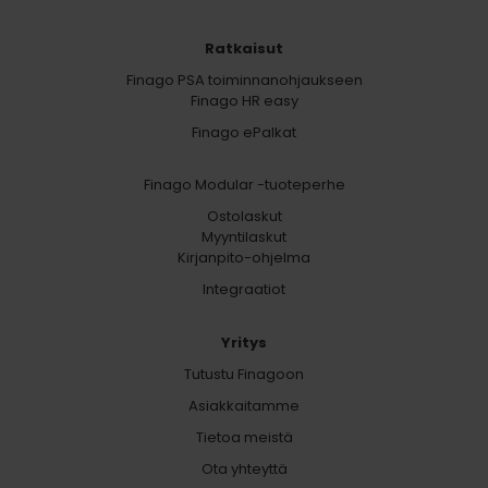
Ratkaisut
Finago PSA toiminnanohjaukseen
Finago HR easy
Finago ePalkat
Finago Modular -tuoteperhe
Ostolaskut
Myyntilaskut
Kirjanpito-ohjelma
Integraatiot
Yritys
Tutustu Finagoon
Asiakkaitamme
Tietoa meistä
Ota yhteyttä