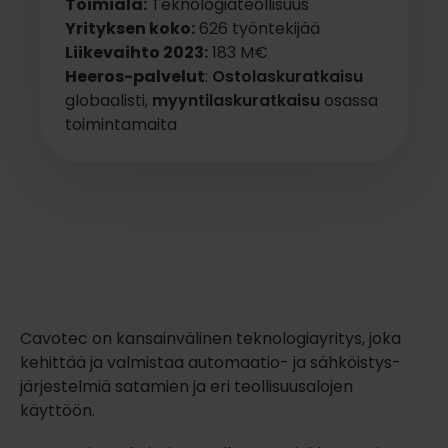
Toimiala:
Teknologiateollisuus
Yrityksen koko:
626 työntekijää
Liikevaihto 2023:
183 M€
Heeros-palvelut
:
Ostolaskuratkaisu
globaalisti,
myyntilaskuratkaisu
osassa
toimintamaita
Cavotec on kansainvälinen teknologiayritys, joka
kehittää ja valmistaa automaatio- ja sähköistys­
järjestelmiä satamien ja eri teollisuusalojen
käyttöön.