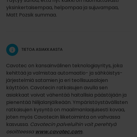
Täytyy sanoa, että nyt kaikki on huomattavasti
yksinkertaisempaa, helpompaa ja sujuvampaa,
Matt Pozsik summaa.
TIETOA ASIAKKAASTA
Cavotec on kansainvälinen teknologiayritys, joka
kehittää ja valmistaa automaatio- ja sähköistys­
järjestelmiä satamien ja eri teollisuusalojen
käyttöön. Cavotecin ratkaisujen avulla sen
asiakkaat voivat vähentää haitallisia päästöjään ja
pienentää hiili­jalanjälkeään. Ympäristö­ystävällisten
ratkaisujen kysyntä on maailman­laajuisesti kovaa,
joten myös Cavotecin liike­toiminta on vahvassa
kasvussa.
Cavotecin palveluihin voit perehtyä
osoitteessa
www.cavotec.com
.