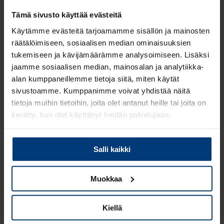
vastauksen viimeistään seuraavana työpäivänä.
Tämä sivusto käyttää evästeitä
Tietenkin jos voisi toivoa mitä tahansa, 24/7-tuki
olisi fantastinen palvelu, mutta ymmärrän, että
Käytämme evästeitä tarjoamamme sisällön ja mainosten
toiveeni on kohtuuton, Matt Pozsik virnistää.
räätälöimiseen, sosiaalisen median ominaisuuksien
tukemiseen ja kävijämäärämme analysoimiseen. Lisäksi
Yksi onnistuneen yhteistyön edellytyksistä on ollut
jaamme sosiaalisen median, mainosalan ja analytiikka-
tiivis vuorovaikutus.
alan kumppaneillemme tietoja siitä, miten käytät
sivustoamme. Kumppanimme voivat yhdistää näitä
– Olemme viime aikoina pitäneet tiiviiseen tahtiin
tietoja muihin tietoihin, joita olet antanut heille tai joita on
kokouksia, joissa olemme käyneet läpi, miten
kerätty, kun olet käyttänyt heidän palvelujaan.
voimme yksinkertaistaa prosessejamme puolin ja
toisin sekä tehostaa ostolaskujen käsittelyä
Lue
Tietosuojaehdoistamme
lisää siitä keitä olemme,
entisestään. Olemme yhdessä todenneet, että
Salli kaikki
miten voit ottaa meihin yhteyttä ja miten käsittelemme
jatkossakin meidän kannattaa keskustella yhdessä
henkilökohtaisia tietojasi.
useammin. Tulemmekin vastaisuudessa
Muokkaa
järjestämään säännölliset kvartaalipalaverit, joissa
voimme pohtia asioita strategisella tasolla ja myös
käydä läpi operatiivisella tasolla, missä mennään.
Kiellä