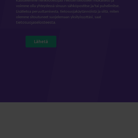
Käsittelemme henkilötietojasi rekisteriselosteen mukaisesti ja
voimme olla yhteydessä sinuun sähköpostitse ja/tai puhelimitse.
Lisätietoa peruuttamisesta, tietosuojakäytännöistä ja siitä, miten
olemme sitoutuneet suojelemaan yksityisyyttäsi, saat
tietosuojaselosteesta
.
Lähetä