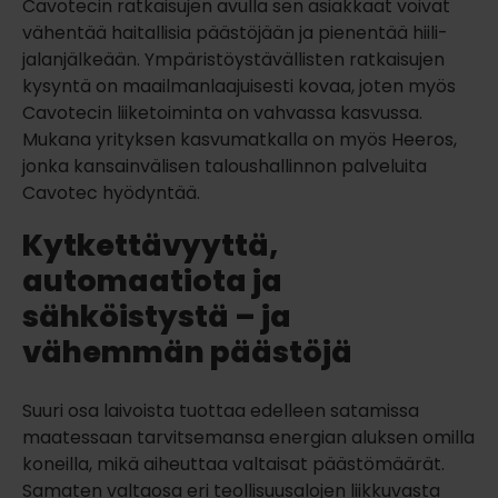
Cavotecin ratkaisujen avulla sen asiakkaat voivat
vähentää haitallisia päästöjään ja pienentää hiili­
jalanjälkeään. Ympäristö­ystävällisten ratkaisujen
kysyntä on maailman­laajuisesti kovaa, joten myös
Cavotecin liike­toiminta on vahvassa kasvussa.
Mukana yrityksen kasvumatkalla on myös Heeros,
jonka kansainvälisen taloushallinnon palveluita
Cavotec hyödyntää.
Kytkettävyyttä,
automaatiota ja
sähköistystä – ja
vähemmän päästöjä
Suuri osa laivoista tuottaa edelleen satamissa
maatessaan tarvitsemansa energian aluksen omilla
koneilla, mikä aiheuttaa valtaisat päästömäärät.
Samaten valtaosa eri teollisuusalojen liikkuvasta