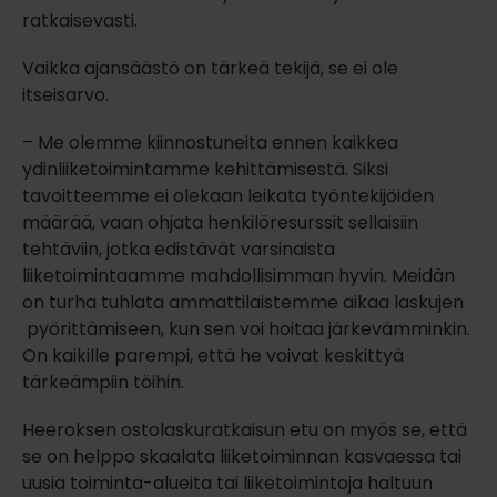
ratkaisevasti.
Vaikka ajansäästö on tärkeä tekijä, se ei ole
itseisarvo.
– Me olemme kiinnostuneita ennen kaikkea
ydinliiketoimintamme kehittämisestä. Siksi
tavoitteemme ei olekaan leikata työntekijöiden
määrää, vaan ohjata henkilöresurssit sellaisiin
tehtäviin, jotka edistävät varsinaista
liiketoimintaamme mahdollisimman hyvin. Meidän
on turha tuhlata ammattilaistemme aikaa laskujen
pyörittämiseen, kun sen voi hoitaa järkevämminkin.
On kaikille parempi, että he voivat keskittyä
tärkeämpiin töihin.
Heeroksen ostolaskuratkaisun etu on myös se, että
se on helppo skaalata liiketoiminnan kasvaessa tai
uusia toiminta-alueita tai liiketoimintoja haltuun