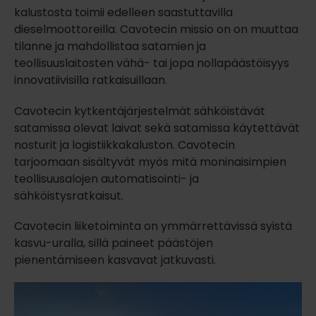
kalustosta toimii edelleen saastuttavilla
dieselmoottoreilla. Cavotecin missio on on muuttaa
tilanne ja mahdollistaa satamien ja
teollisuuslaitosten vähä- tai jopa nollapäästöisyys
innovatiivisilla ratkaisuillaan.
Cavotecin kytkentäjärjestelmät sähköistävät
satamissa olevat laivat sekä satamissa käytettävät
nosturit ja logistiikkakaluston. Cavotecin
tarjoomaan sisältyvät myös mitä moninaisimpien
teollisuusalojen automatisointi- ja
sähköistysratkaisut.
Cavotecin liiketoiminta on ymmärrettävissä syistä
kasvu-uralla, sillä paineet päästöjen
pienentämiseen kasvavat jatkuvasti.