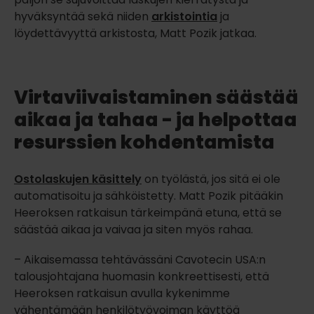
hyväksyntää sekä niiden
arkistointia
ja
löydettävyyttä arkistosta, Matt Pozik jatkaa.
Virtaviivaistaminen säästää
aikaa ja tahaa - ja helpottaa
resurssien kohdentamista
Ostolaskujen käsittely
on työlästä, jos sitä ei ole
automatisoitu ja sähköistetty. Matt Pozik pitääkin
Heeroksen ratkaisun tärkeimpänä etuna, että se
säästää aikaa ja vaivaa ja siten myös rahaa.
– Aikaisemassa tehtävässäni Cavotecin USA:n
talousjohtajana huomasin konkreettisesti, että
Heeroksen ratkaisun avulla kykenimme
vähentämään henkilötyövoiman käyttöä