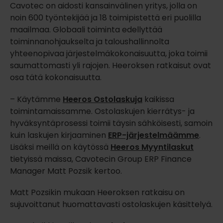
Cavotec on aidosti kansainvälinen yritys, jolla on
noin 600 työntekijää ja 18 toimipistettä eri puolilla
maailmaa. Globaali toiminta edellyttää
toiminnanohjaukselta ja taloushallinnolta
yhteenopivaa järjestelmäkokonaisuutta, joka toimii
saumattomasti yli rajojen. Heeroksen ratkaisut ovat
osa tätä kokonaisuutta.
– Käytämme
Heeros Ostolaskuja
kaikissa
toimintamaissamme. Ostolaskujen kierrätys- ja
hyväksyntäprosessi toimii täysin sähköisesti, samoin
kuin laskujen kirjaaminen
ERP-järjestelmäämme
.
Lisäksi meillä on käytössä
Heeros Myyntilaskut
tietyissä maissa, Cavotecin Group ERP Finance
Manager Matt Pozsik kertoo.
Matt Pozsikin mukaan Heeroksen ratkaisu on
sujuvoittanut huomattavasti ostolaskujen käsittelyä.