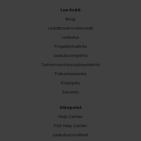
Lue lisää
Blogi
Ladattavat materiaalit
Laskutus
Projektinhallinta
Laskutusohjelma
Toiminnanohjausjärjestelmä
Palkanlaskenta
Kirjanpito
Sanasto
Oikopolut
Help Center
PSA Help Center
Laskutusosoitteet