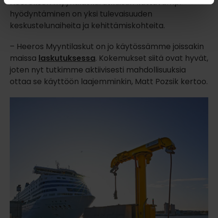
Heeroksen myyntilaskuratkaisun kattavampi
hyödyntäminen on yksi tulevaisuuden
keskustelunaiheita ja kehittämiskohteita.
– Heeros Myyntilaskut on jo käytössämme joissakin
maissa
laskutuksessa
. Kokemukset siitä ovat hyvät,
joten nyt tutkimme aktiivisesti mahdollisuuksia
ottaa se käyttöön laajemminkin, Matt Pozsik kertoo.