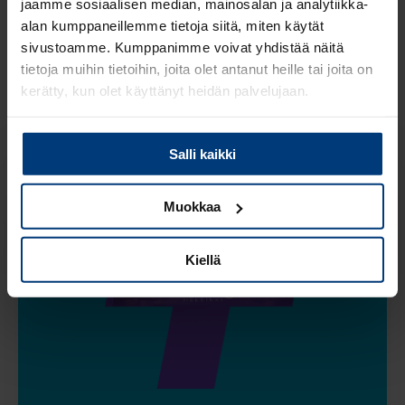
jaamme sosiaalisen median, mainosalan ja analytiikka-
Kokonaispaketista
alan kumppaneillemme tietoja siitä, miten käytät
sivustoamme. Kumppanimme voivat yhdistää näitä
tietoja muihin tietoihin, joita olet antanut heille tai joita on
kerätty, kun olet käyttänyt heidän palvelujaan.
Lue
Tietosuojaehdoistamme
lisää siitä keitä olemme,
Salli kaikki
miten voit ottaa meihin yhteyttä ja miten käsittelemme
henkilökohtaisia tietojasi.
Muokkaa
Kiellä