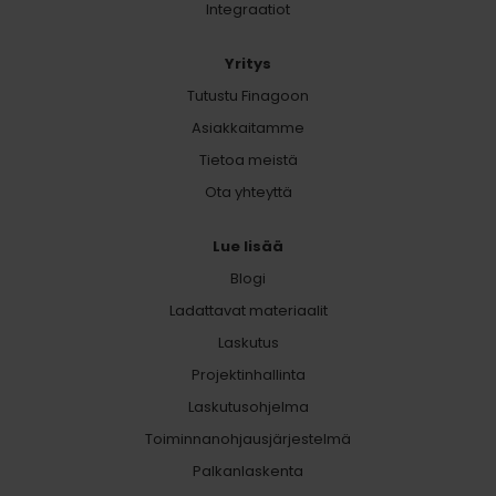
Integraatiot
Yritys
Tutustu Finagoon
Asiakkaitamme
Tietoa meistä
Ota yhteyttä
Lue lisää
Blogi
Ladattavat materiaalit
Laskutus
Projektinhallinta
Laskutusohjelma
Toiminnanohjausjärjestelmä
Palkanlaskenta