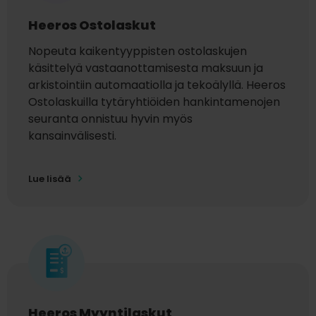
Heeros Ostolaskut
Nopeuta kaikentyyppisten ostolaskujen
käsittelyä vastaanottamisesta maksuun ja
arkistointiin automaatiolla ja
tekoälyllä
. Heeros
Ostolaskuilla tytäryhtiöiden hankintamenojen
seuranta onnistuu hyvin myös
kansainvälisesti.
Lue lisää
Heeros Myyntilaskut