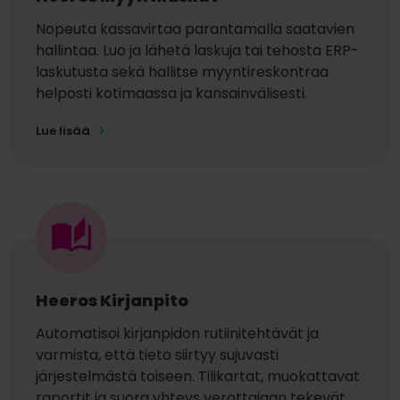
Nopeuta kassavirtaa parantamalla saatavien
hallintaa. Luo ja lähetä laskuja tai tehosta ERP-
laskutusta sekä hallitse myyntireskontraa
helposti kotimaassa ja kansainvälisesti.
Lue lisää
Heeros Kirjanpito
Automatisoi kirjanpidon rutiinitehtävät ja
varmista, että tieto siirtyy sujuvasti
järjestelmästä toiseen. Tilikartat, muokattavat
raportit ja suora yhteys verottajaan tekevät