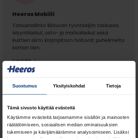
Heeros Mobiili
Taloushallinto liikkuvan työntekijän taskussa.
Myyntilaskut, osto- ja matkalaskut sekä
kuittien siirto
kirjanpitoon
hoituvat puhelimelta
saman tien
.
Lue lisää
Suostumus
Yksityiskohdat
Tietoja
Tutustu hinnoitteluun
Tämä sivusto käyttää evästeitä
Käytämme evästeitä tarjoamamme sisällön ja mainosten
Asiakkaidemme
räätälöimiseen, sosiaalisen median ominaisuuksien
tukemiseen ja kävijämäärämme analysoimiseen. Lisäksi
kokemuksia Heeros