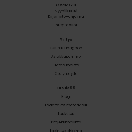
Ostolaskut
Myyntilaskut
Kirjanpito-ohjelma
Integraatiot
Yritys
Tutustu Finagoon
Asiakkaitamme
Tietoa meistä
Ota yhteyttä
Lue lisää
Blogi
Ladattavat materiaalit
Laskutus
Projektinhallinta
Laskutusohjelma