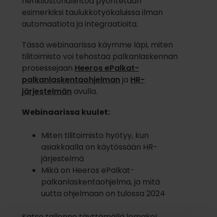
henkilöstöhallintoa pyöritetään
esimerkiksi taulukkotyökaluissa ilman
automaatiota ja integraatioita.
Tässä webinaarissa käymme läpi, miten
tilitoimisto voi tehostaa palkanlaskennan
prosessejaan
Heeros ePalkat-
palkanlaskentaohjelman
ja
HR-
järjestelmän
avulla.
Webinaarissa kuulet:
Miten tilitoimisto hyötyy, kun
asiakkaalla on käytössään HR-
järjestelmä
Mikä on Heeros ePalkat-
palkanlaskentaohjelma, ja mitä
uutta ohjelmaan on tulossa 2024
Katso tallenne täyttämällä lomake!