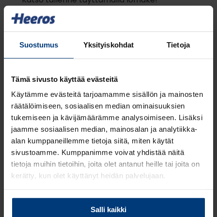
Etunimi
*
Suostumus
Yksityiskohdat
Tietoja
Tämä sivusto käyttää evästeitä
Sukunimi
*
Käytämme evästeitä tarjoamamme sisällön ja mainosten
räätälöimiseen, sosiaalisen median ominaisuuksien
tukemiseen ja kävijämäärämme analysoimiseen. Lisäksi
Työsähköposti
*
jaamme sosiaalisen median, mainosalan ja analytiikka-
alan kumppaneillemme tietoja siitä, miten käytät
sivustoamme. Kumppanimme voivat yhdistää näitä
tietoja muihin tietoihin, joita olet antanut heille tai joita on
Yritys
*
kerätty, kun olet käyttänyt heidän palvelujaan.
Lue
Tietosuojaehdoistamme
lisää siitä keitä olemme,
Salli kaikki
miten voit ottaa meihin yhteyttä ja miten käsittelemme
Liikevaihtoluokka