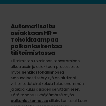
Automatisoitu
asiakkaan HR =
Tehokkaampaa
palkanlaskentaa
tilitoimistossa
Tilitoimiston toiminnan tehostaminen
alkaa usein jo asiakkaan prosesseista,
myös
henkilöstöhallinnossa
.
Manuaalisesti tehty työ on alttiimpi
virheille, tietokatkoksia tulee enemmän
ja aikaa kuluu asioiden selvittämiseen.
Tätä tapahtuu vääjäämättä myös
palkanlaskennassa
silloin, kun asiakkaan