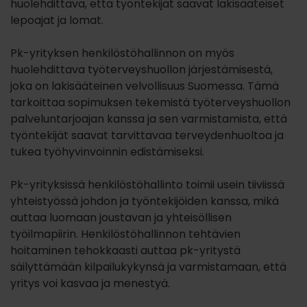
huolehdittava, että työntekijät saavat lakisääteiset
lepoajat ja lomat.
Pk-yrityksen henkilöstöhallinnon on myös
huolehdittava työterveyshuollon järjestämisestä,
joka on lakisääteinen velvollisuus Suomessa. Tämä
tarkoittaa sopimuksen tekemistä työterveyshuollon
palveluntarjoajan kanssa ja sen varmistamista, että
työntekijät saavat tarvittavaa terveydenhuoltoa ja
tukea työhyvinvoinnin edistämiseksi.
Pk-yrityksissä henkilöstöhallinto toimii usein tiiviissä
yhteistyössä johdon ja työntekijöiden kanssa, mikä
auttaa luomaan joustavan ja yhteisöllisen
työilmapiirin. Henkilöstöhallinnon tehtävien
hoitaminen tehokkaasti auttaa pk-yritystä
säilyttämään kilpailukykynsä ja varmistamaan, että
yritys voi kasvaa ja menestyä.