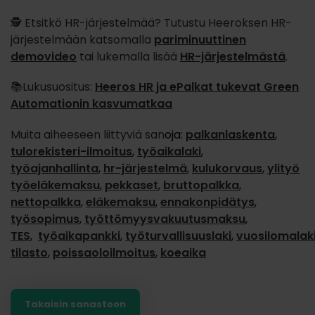
🕵️ Etsitkö HR-järjestelmää? Tutustu Heeroksen HR-
järjestelmään katsomalla
pariminuuttinen
demovideo
tai lukemalla lisää
HR-järjestelmästä
.
📚Lukusuositus:
Heeros HR ja ePalkat tukevat Green
Automationin kasvumatkaa
Muita aiheeseen liittyviä san
oja:
palkanlaskenta
,
tulorekisteri-ilmoitus
,
työaikalaki
,
työajanhallinta
,
hr-järjestelmä
,
kulukorvaus
,
ylityö
työeläkemaksu
,
pekkaset
,
bruttopalkka
,
nettopalkka
,
eläkemaksu
,
ennakonpidätys
,
työsopimus
,
työttömyysvakuutusmaksu
,
TES
,
työaikapankki
,
työturvallisuuslaki
,
vuosilomalak
tilasto
,
poissaoloilmoitus
,
koeaika
Takaisin sanastoon