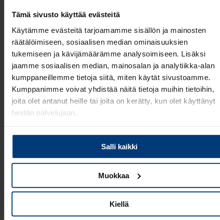
Tämä sivusto käyttää evästeitä
Käytämme evästeitä tarjoamamme sisällön ja mainosten
räätälöimiseen, sosiaalisen median ominaisuuksien
tukemiseen ja kävijämäärämme analysoimiseen. Lisäksi
jaamme sosiaalisen median, mainosalan ja analytiikka-alan
kumppaneillemme tietoja siitä, miten käytät sivustoamme.
Kumppanimme voivat yhdistää näitä tietoja muihin tietoihin,
joita olet antanut heille tai joita on kerätty, kun olet käyttänyt
heidän palvelujaan.
Blogi
Lue
Tietosuojaehdoistamme
lisää siitä keitä olemme, miten
Muuta palkanlaskenta strategiseksi
Salli kaikki
voit ottaa meihin yhteyttä ja miten käsittelemme
voimavaraksi
henkilökohtaisia tietojasi.
Muokkaa
Lue lisää
Kiellä