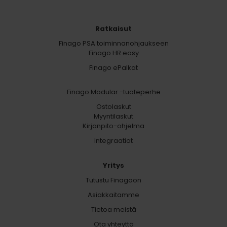
Ratkaisut
Finago PSA toiminnanohjaukseen
Finago HR easy
Finago ePalkat
Finago Modular -tuoteperhe
Ostolaskut
Myyntilaskut
Kirjanpito-ohjelma
Integraatiot
Yritys
Tutustu Finagoon
Asiakkaitamme
Tietoa meistä
Ota yhteyttä