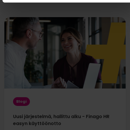
Blogi
Uusi järjestelmä, hallittu alku - Finago HR
easyn käyttöönotto