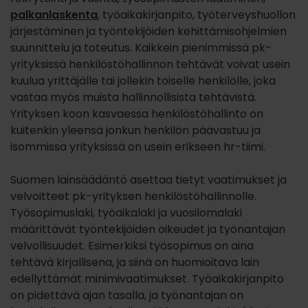
palkanlaskenta
, työaikakirjanpito, työterveyshuollon
järjestäminen ja työntekijöiden kehittämisohjelmien
suunnittelu ja toteutus. Kaikkein pienimmissä pk-
yrityksissä henkilöstöhallinnon tehtävät voivat usein
kuulua yrittäjälle tai jollekin toiselle henkilölle, joka
vastaa myös muista hallinnollisista tehtävistä.
Yrityksen koon kasvaessa henkilöstöhallinto on
kuitenkin yleensä jonkun henkilön päävastuu ja
isommissa yrityksissä on usein erikseen hr-tiimi.
Suomen lainsäädäntö asettaa tietyt vaatimukset ja
velvoitteet pk-yrityksen henkilöstöhallinnolle.
Työsopimuslaki, työaikalaki ja vuosilomalaki
määrittävät työntekijöiden oikeudet ja työnantajan
velvollisuudet. Esimerkiksi työsopimus on aina
tehtävä kirjallisena, ja siinä on huomioitava lain
edellyttämät minimivaatimukset. Työaikakirjanpito
on pidettävä ajan tasalla, ja työnantajan on