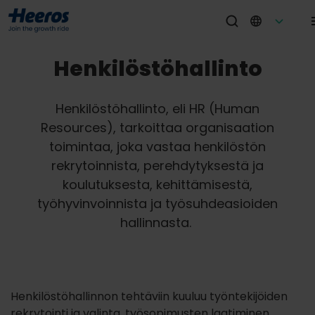
Henkilöstöhallinto
Henkilöstöhallinto, eli HR (Human
Resources), tarkoittaa organisaation
toimintaa, joka vastaa henkilöstön
rekrytoinnista, perehdytyksestä ja
koulutuksesta, kehittämisestä,
työhyvinvoinnista ja työsuhdeasioiden
hallinnasta.
Henkilöstöhallinnon tehtäviin kuuluu työntekijöiden
rekrytointi ja valinta, työsopimusten laatiminen,