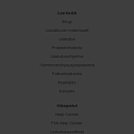
Lue lisää
Blogi
Ladattavat materiaalit
Laskutus
Projektinhallinta
Laskutusohjelma
Toiminnanohjausjärjestelmä
Palkanlaskenta
Kirjanpito
Sanasto
Oikopolut
Help Center
PSA Help Center
Laskutusosoitteet