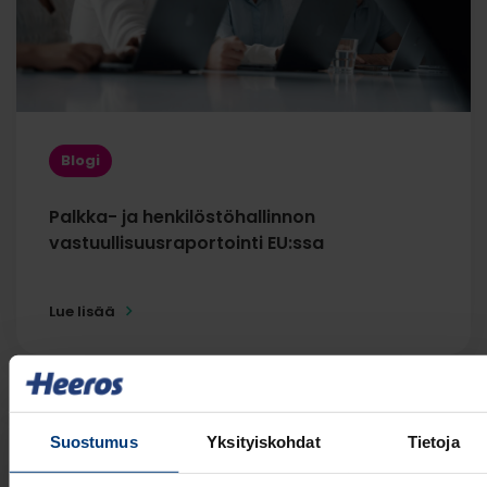
Blogi
Palkka- ja henkilöstöhallinnon
vastuullisuusraportointi EU:ssa
Lue lisää
Suostumus
Yksityiskohdat
Tietoja