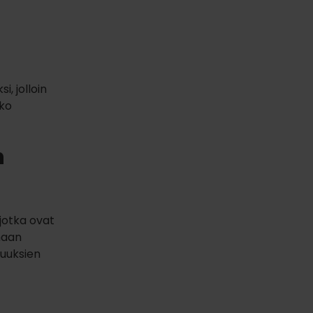
, jolloin
eko
n
jotka ovat
maan
suuksien