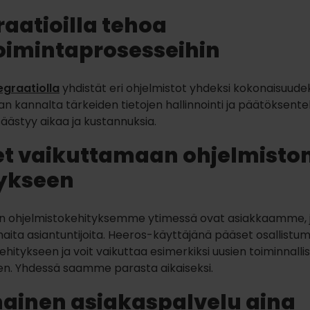
raatioilla tehoa
toimintaprosesseihin
egraatiolla
yhdistät eri ohjelmistot yhdeksi kokonaisuudeksi
nan kannalta tärkeiden tietojen hallinnointi ja päätöksent
säästyy aikaa ja kustannuksia.
t vaikuttamaan ohjelmisto
ykseen
n ohjelmistokehityksemme ytimessä ovat asiakkaamme, 
aita asiantuntijoita. Heeros-käyttäjänä pääset osallistu
ehitykseen ja voit vaikuttaa esimerkiksi uusien toiminnalli
en. Yhdessä saamme parasta aikaiseksi.
ainen asiakaspalvelu aina