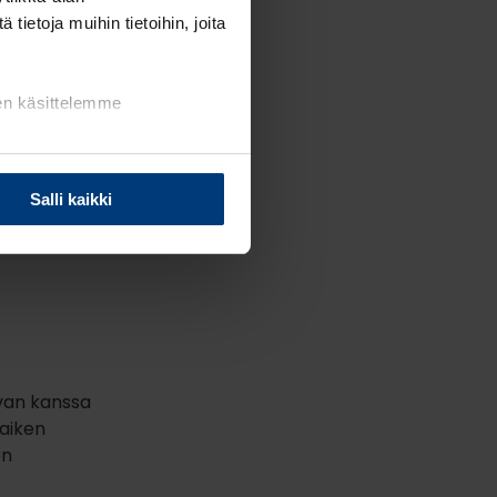
ietoja muihin tietoihin, joita
ten käsittelemme
tehokkaasti
tte
ena tuo
Salli kaikki
llaan ja
avan kanssa
kaiken
en