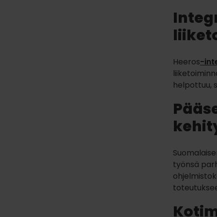
Integ
liike
Heeros
-int
liiketoimin
helpottuu, 
Pääse
kehit
Suomalaise
työnsä parh
ohjelmistok
toteutukse
Kotim