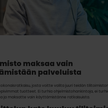
oimisto maksaa vain
ämistään palveluista
konaisratkaisu, josta voitte valita juuri teidän tilitoimist
sopivimmat tuotteet
. Ei turhia ohjelmistohankintoja, ei turhi
a ja maksatte vain käyttämistänne ratkaisuista.