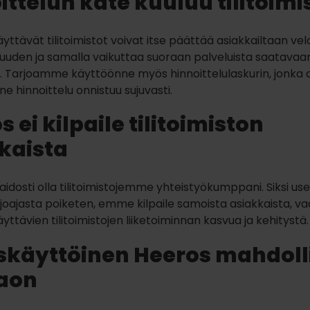
ittelun kate kuuluu tilitoimi
yttävät tilitoimistot voivat itse päättää asiakkailtaan ve
uuden ja samalla vaikuttaa suoraan palveluista saatavaa
 Tarjoamme käyttöönne myös hinnoittelulaskurin, jonka a
e hinnoittelu onnistuu sujuvasti.
 ei kilpaile tilitoimiston
kaista
dosti olla tilitoimistojemme yhteistyökumppani. Siksi us
joajasta poiketen, emme kilpaile samoista asiakkaista, 
ttävien tilitoimistojen liiketoiminnan kasvua ja kehitystä.
skäyttöinen Heeros mahdoll
aon