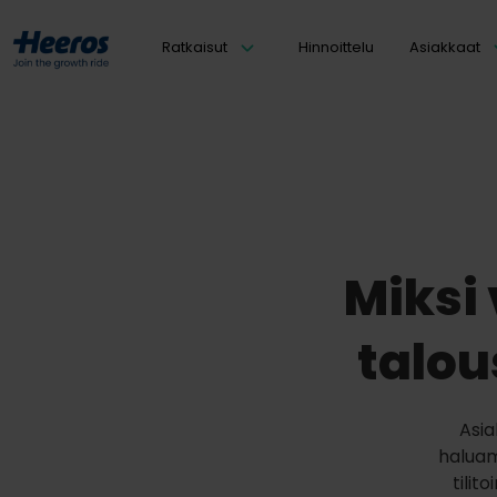
Ratkaisut
Hinnoittelu
Asiakkaat
Miksi 
talou
Asia
haluam
tilit