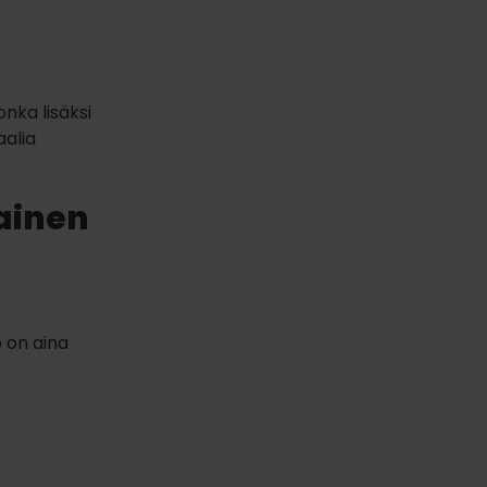
nka lisäksi
aalia
ainen
ö on aina