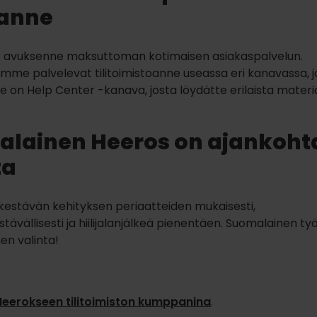
anne
avuksenne maksuttoman kotimaisen asiakaspalvelun.
amme palvelevat tilitoimistoanne useassa eri kanavassa, jo
 on Help Center -kanava, josta löydätte erilaista materi
lainen Heeros on ajankoht
ta
estävän kehityksen periaatteiden mukaisesti,
tävällisesti ja hiilijalanjälkeä pienentäen. Suomalainen ty
en valinta!
Heerokseen tilitoimiston kumppanina
.