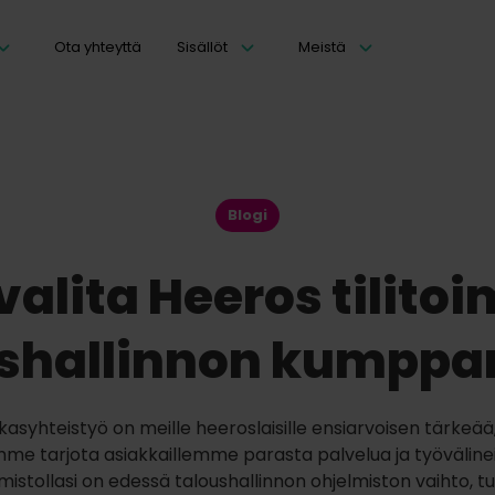
Ota yhteyttä
Sisällöt
Meistä
Blogi
valita Heeros tilito
shallinnon kumppan
kasyhteistyö on meille heeroslaisille ensiarvoisen tärkeää, 
me tarjota asiakkaillemme parasta palvelua ja työvälinei
oimistollasi on edessä taloushallinnon ohjelmiston vaihto, t