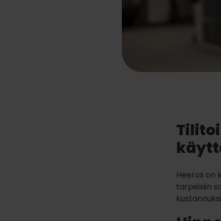
Tilit
käytt
Heeros on ko
tarpeisiin 
kustannuksi