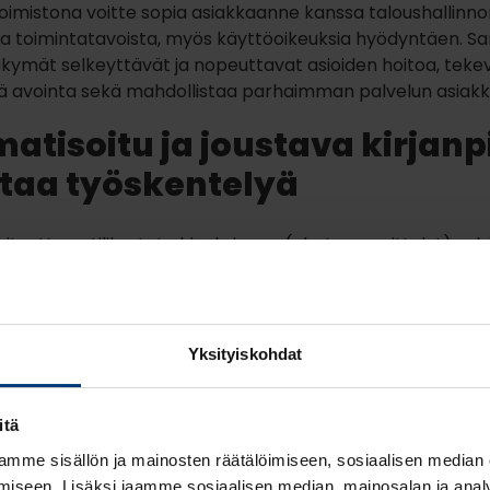
toimistona voitte sopia asiakkaanne kanssa taloushallinn
ja toimintatavoista, myös käyttöoikeuksia hyödyntäen. S
kymät selkeyttävät ja nopeuttavat asioiden hoitoa, teke
ä avointa sekä mahdollistaa parhaimman palvelun asiakka
atisoitu ja joustava kirjanp
taa työskentelyä
urituotteen tilikartat ohjauksineen (alv, tase-erittelyt) se
tit nopeuttavat
kirjanpito-ohjelman
käyttöönottoa. Lisäk
n
muokattavat raportit ja tilikartat vastaavat joustavasti y
n tarpeisiin. Laskureskontran ja tiliotetallennuksen avulla s
en työhön tehoa ja tarkkuutta.
Yksityiskohdat
set rutiinit taasen helpottuvat jaksotuksilla ja automaatti
yörytyksillä sekä välitilinpäätöstasoisella raportoinnilla. V
itä
malli sekä yleisimmät verolomakkeet tukevat myös tilinp
mme sisällön ja mainosten räätälöimiseen, sosiaalisen median
iseen. Lisäksi jaamme sosiaalisen median, mainosalan ja analy