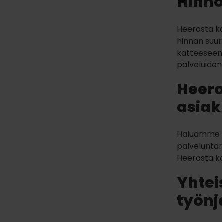
Hinno
Heerosta kä
hinnan suur
katteeseen.
palveluidenn
Heeros
asiak
Haluamme ai
palveluntar
Heerosta käy
Yhtei
työnj