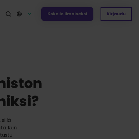
Kokeile ilmaiseksi
Kirjaudu
imiston
iksi?
sillä
tä.
Kun
utustu