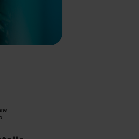
onne
a