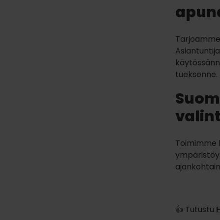
apun
Tarjoamme 
Asiantuntij
käytössänne
tueksenne.
Suoma
valin
Toimimme k
ympäristöys
ajankohtain
👍 Tutustu