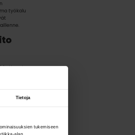
on
ama työkalu
vät
illenne.
ito
kä kattavat
si
ritysten
aadaan
Tietoja
vienneillä
almis
äätöksen
 ominaisuuksien tukemiseen
tiikka-alan