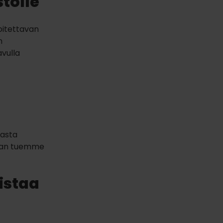
stolle
loitettavan
n
vulla
easta
vaan tuemme
istaa