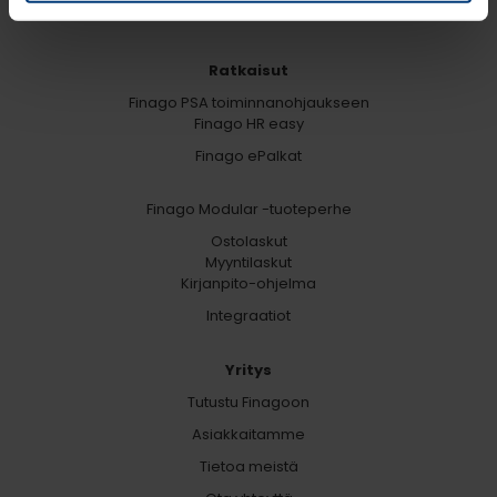
Ratkaisut
Finago PSA toiminnanohjaukseen
Finago HR easy
Finago ePalkat
Finago Modular -tuoteperhe
Ostolaskut
Myyntilaskut
Kirjanpito-ohjelma
Integraatiot
Yritys
Tutustu Finagoon
Asiakkaitamme
Tietoa meistä