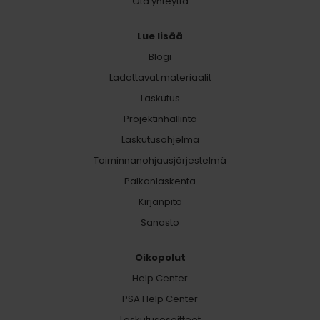
Ota yhteyttä
Lue lisää
Blogi
Ladattavat materiaalit
Laskutus
Projektinhallinta
Laskutusohjelma
Toiminnanohjausjärjestelmä
Palkanlaskenta
Kirjanpito
Sanasto
Oikopolut
Help Center
PSA Help Center
Laskutusosoitteet