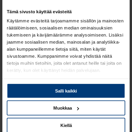
Tämä sivusto käyttää evästeitä
Käytämme evästeitä tarjoamamme sisällön ja mainosten
räätälöimiseen, sosiaalisen median ominaisuuksien
tukemiseen ja kävijämäärämme analysoimiseen. Lisäksi
jaamme sosiaalisen median, mainosalan ja analytiikka-
alan kumppaneillemme tietoja siitä, miten käytät
sivustoamme. Kumppanimme voivat yhdistää näitä
tietoja muihin tietoihin, joita olet antanut heille tai joita on
kerätty, kun olet käyttänyt heidän palvelujaan.
Lue
Tietosuojaehdoistamme
lisää siitä keitä olemme,
Salli kaikki
miten voit ottaa meihin yhteyttä ja miten käsittelemme
Heeros Oy, osa Finagoa
henkilökohtaisia tietojasi.
Ota yhteyttä
Muokkaa
Kiellä