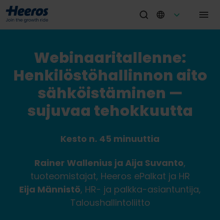
Webinaaritallenne:
Henkilöstöhallinnon aito
sähköistäminen —
sujuvaa tehokkuutta
Kesto n. 45 minuuttia
Rainer Wallenius ja Aija Suvanto
,
tuoteomistajat, Heeros ePalkat ja HR
Eija Männistö
,
HR- ja palkka-asiantuntija
,
Taloushallintoliitto