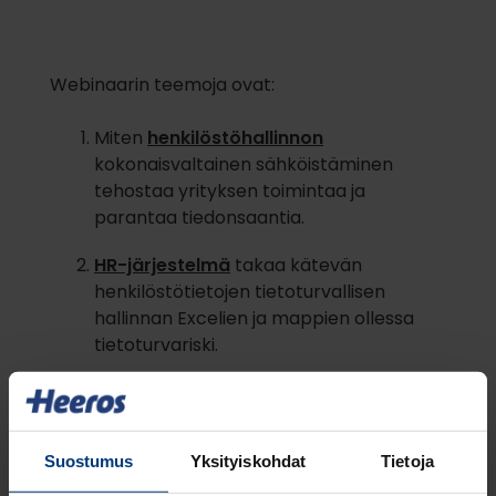
Webinaarin teemoja ovat:
Miten
henkilöstöhallinnon
kokonaisvaltainen sähköistäminen
tehostaa yrityksen toimintaa ja
parantaa tiedonsaantia.
HR-järjestelmä
takaa kätevän
henkilöstötietojen tietoturvallisen
hallinnan Excelien ja mappien ollessa
tietoturvariski.
Suostumus
Yksityiskohdat
Tietoja