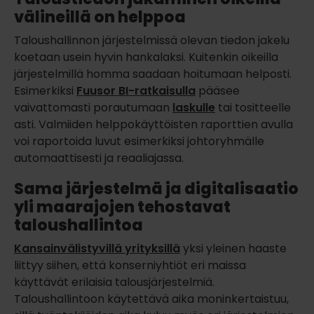
välineillä on helppoa
Taloushallinnon järjestelmissä olevan tiedon jakelu
koetaan usein hyvin hankalaksi. Kuitenkin oikeilla
järjestelmillä homma saadaan hoitumaan helposti.
Esimerkiksi
Fuusor BI-ratkaisulla
pääsee
vaivattomasti porautumaan
laskulle
tai tositteelle
asti. Valmiiden helppokäyttöisten raporttien avulla
voi raportoida luvut esimerkiksi johtoryhmälle
automaattisesti ja reaaliajassa.
Sama järjestelmä ja digitalisaatio
yli maarajojen tehostavat
taloushallintoa
Kansainvälistyvillä yrityksillä
yksi yleinen haaste
liittyy siihen, että konserniyhtiöt eri maissa
käyttävät erilaisia talousjärjestelmiä.
Taloushallintoon käytettävä aika moninkertaistuu,