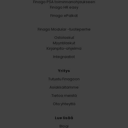
Finago PSA toiminnanohjaukseen
Finago HR easy
Finago ePalkat
Finago Modular -tuoteperhe
Ostolaskut
Myyntilaskut
Kirjanpito-ohjelma
Integraatiot
Yritys
Tutustu Finagoon
Asiakkaitamme
Tietoa meistä
Ota yhteyttä
Lue lisää
Blogi