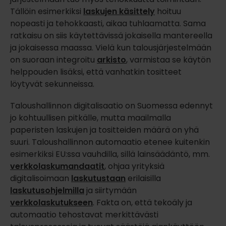
Tällöin esimerkiksi
laskujen käsittely
hoituu
nopeasti ja tehokkaasti, aikaa tuhlaamatta. Sama
ratkaisu on siis käytettävissä jokaisella mantereella
ja jokaisessa maassa. Vielä kun talousjärjestelmään
on suoraan integroitu
arkisto
, varmistaa se käytön
helppouden lisäksi, että vanhatkin tositteet
löytyvät sekunneissa.
Taloushallinnon digitalisaatio on Suomessa edennyt
jo kohtuullisen pitkälle, mutta maailmalla
paperisten laskujen ja tositteiden määrä on yhä
suuri. Taloushallinnon automaatio etenee kuitenkin
esimerkiksi EU:ssa vauhdilla, sillä lainsäädäntö, mm.
verkkolaskumandaatit
, ohjaa yrityksiä
digitalisoimaan
laskutustaan
erilaisilla
laskutusohjelmilla
ja siirtymään
verkkolaskutukseen
. Fakta on, että tekoäly ja
automaatio tehostavat merkittävästi