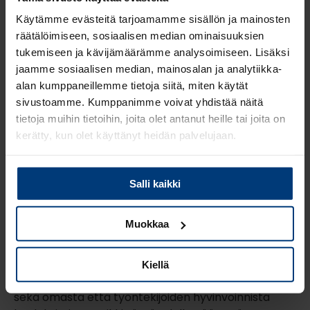
nopeasti uuden järjestelmän käyttämisen, mikä
parantaa läpinäkyvyyttä, mutta myös mahdollistaa
Käytämme evästeitä tarjoamamme sisällön ja mainosten
ohjelman parhaan käyttökokemuksen. Yhtenäisen
räätälöimiseen, sosiaalisen median ominaisuuksien
taloushallinnon järjestelmän ympärille on
tukemiseen ja kävijämäärämme analysoimiseen. Lisäksi
tehokkaampaa järjestää tarvittavat sisäiset
jaamme sosiaalisen median, mainosalan ja analytiikka-
kontrollit.
alan kumppaneillemme tietoja siitä, miten käytät
sivustoamme. Kumppanimme voivat yhdistää näitä
Johtajan ajankäytöllä on
tietoja muihin tietoihin, joita olet antanut heille tai joita on
vaikutuksia yrityksen
kerätty, kun olet käyttänyt heidän palvelujaan.
tuottavuuteen
Lue
Tietosuojaehdoistamme
lisää siitä keitä olemme,
Salli kaikki
miten voit ottaa meihin yhteyttä ja miten käsittelemme
Johtajan omalla ajankäytöllä on suora yhteys työn
henkilökohtaisia tietojasi.
tuottavuuteen, toiminnan selkeyteen ja myös
Muokkaa
työilmapiirin laatuun. Jokainen taloushallinnon
asiantuntija tarvitsee tukea jossain työelämänsä
osa-alueessa. Parempi henkilöjohtaminen
Kiellä
tarkoittaa tiimiläisten henkilökohtaista tukemista
sekä omasta että työntekijöiden hyvinvoinnista