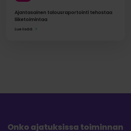
Ajantasainen talousraportointi tehostaa
liiketoimintaa
Lue lisää
Onko ajatuksissa toiminnan