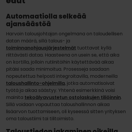
edut
Automaatiolla selkeää
ajansäästöä
Harvoin talousjohtajan ongelmana on taloudellisen
datan määrä, sillä talous- ja
toiminnanohjausjärjestelmät
tuottavat kyllä
riittävästi dataa. Haasteena on usein se, että aika
on kortilla, jolloin rutiinitöihin käytettävää aikaa
pitäisi saada minimoitua. Prosesseja saadaan
nopeutettua helposti integroitavilla, moderneilla
taloushallinto-ohjelmilla
, jotka automatisoivat
työtä ja aikaa säästyy. Yhtenä esimerkkinä voisi
mainita
tekoälyavustetun ostolaskujen tiliöinnin
.
Sillä voidaan vapauttaa taloushallinnon aikaa
lisäarvon tuottamiseen, oli kyseessä sitten yrityksen
oma taloustiimi tai tilitoimisto.
Taloustiedon jakaminen oikeilla