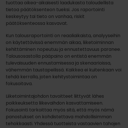
tuottaa oikea-aikaisesti laadukasta taloudellista
tietoa päätöksenteon tueksi. Jos raportointi
keskeytyy tai tieto on vanhaa, riskit
päätöksenteossa kasvavat.
Kun talousraportointi on reaaliaikaista, analyyseihin
on käytettävissä enemmän aikaa, liiketoiminnan
kehittäminen nopeutuu ja ennustettavuus paranee.
Talousosastolla pääpaino on entistä enemmän
tulevaisuuden ennustamisessa ja skenaarioissa,
vähemmän taustapeilissä. Kaikkea ei kuitenkaan voi
tehdä kerralla, joten kehitystoimintaa on
fokusoitava.
Liiketoimintajohdon tavoitteet liittyvät lähes
poikkeuksetta liikevaihdon kasvattamiseen.
Fokusointi tarkoittaa myös sitä, että myös nämä
panostukset on kohdistettava mahdollisimman
tehokkaasti. Yhdessä tuotteista vastaavien tahojen