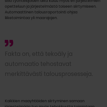
sillä työntekijöiden aika kuluu myös eri järjestelmien
opetteluun ja järjestelmästä toiseen siirtymiseen.
Automaattinen talousraportointi ohjaa
liiketoimintaa yli maarajojen.
Fakta on, että tekoäly ja
automaatio tehostavat
merkittävästi talousprosesseja.
Kaikkien maayhtiöiden siirtyminen samaan
järjestelmään tuo myös tehokkuutta toimintaan.