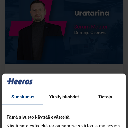
Scrum Master Dmitrijs Ozerovs
Lue lisää
Suostumus
Yksityiskohdat
Tietoja
Tämä sivusto käyttää evästeitä
Käytämme evästeitä tarjoamamme sisällön ja mainosten