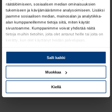
räätälöimiseen, sosiaalisen median ominaisuuksien
tukemiseen ja kävijämäärämme analysoimiseen. Lisäksi
jaamme sosiaalisen median, mainosalan ja analytiikka-
alan kumppaneillemme tietoja siitä, miten käytät
sivustoamme. Kumppanimme voivat yhdistää näitä
tietoja muihin tietoihin, joita olet antanut heille tai joita on
kerätty, kun olet käyttänyt heidän palvelujaan.
Lue
Tietosuojaehdoistamme
lisää siitä keitä olemme,
Salli kaikki
miten voit ottaa meihin yhteyttä ja miten käsittelemme
henkilökohtaisia tietojasi.
Financial Specialist Elina Paukkio
Muokkaa
Lue lisää
Kiellä