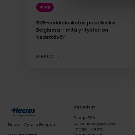
Blogi
B2B-verkkolaskutus pakolliseksi
Belgiassa – mitä yritysten on
tiedettävä?
Lue lisää
Ratkaisut
Finago PSA
toiminnanohjaukseen
Heeros Oy, osa Finagoa
Finago HR easy
Finago ePalkat