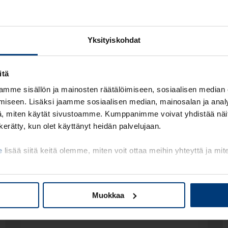
Lue lisää laskutuksesta
Yksityiskohdat
itä
mme sisällön ja mainosten räätälöimiseen, sosiaalisen median
iseen. Lisäksi jaamme sosiaalisen median, mainosalan ja analy
, miten käytät sivustoamme. Kumppanimme voivat yhdistää näitä t
n kerätty, kun olet käyttänyt heidän palvelujaan.
e
lisää siitä keitä olemme, miten voit ottaa meihin yhteyttä ja mi
Muokkaa