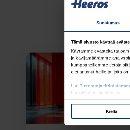
Suostumus
Tämä sivusto käyttää eväste
Käytämme evästeitä tarjoama
ja kävijämäärämme analysoim
kumppaneillemme tietoja siitä
olet antanut heille tai joita o
Lue
Tietosuojaehdoistamm
henkilökohtaisia tietojasi.
Kiellä