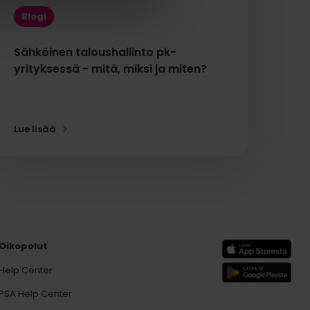
Blogi
Sähköinen taloushallinto pk-
yrityksessä - mitä, miksi ja miten?
Lue lisää
Oikopolut
Help Center
PSA Help Center