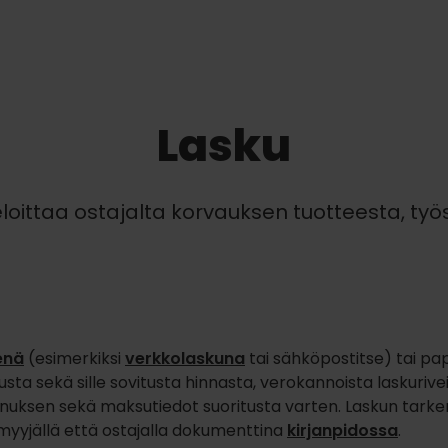
Lasku
loittaa ostajalta korvauksen tuotteesta, työs
enä
(esimerkiksi
verkkolaskuna
tai sähköpostitse) tai pa
usta sekä sille sovitusta hinnasta, verokannoista laskuri
nuksen sekä maksutiedot suoritusta varten. Laskun tarkem
 myyjällä että ostajalla dokumenttina
kirjanpidossa
.