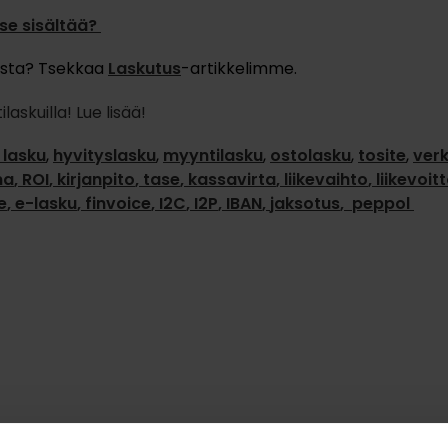
 se sisältää?
sesta? Tsekkaa
Laskutus
-artikkelimme.
askuilla! Lue lisää!
 lasku
,
hyvityslasku
,
myyntilasku
,
ostolasku
,
tosite
,
ver
ma
,
ROI
,
kirjanpito
,
tase
,
kassavirta
,
liikevaihto
,
liikevoit
e
,
e-lasku
,
finvoice
,
I2C
,
I2P
,
IBAN
,
jaksotus
,
peppol