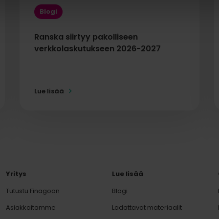
Blogi
Ranska siirtyy pakolliseen
verkkolaskutukseen 2026-2027
Lue lisää
Yritys
Lue lisää
Tutustu Finagoon
Blogi
Asiakkaitamme
Ladattavat materiaalit