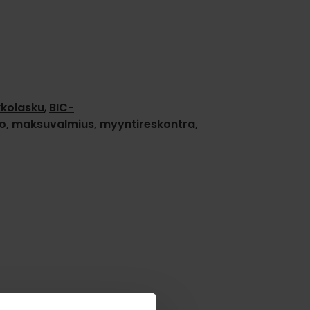
kkolasku
,
BIC-
to
,
maksuvalmius
,
myyntireskontra
,