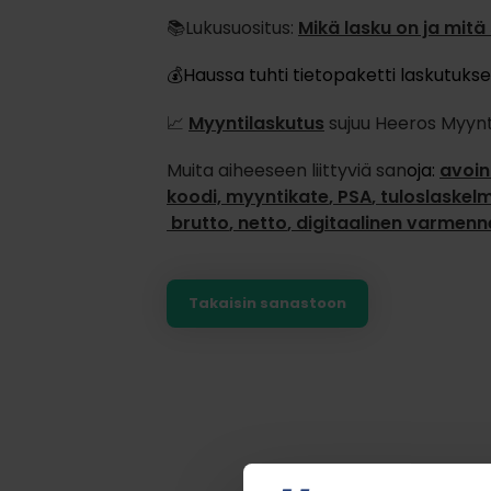
📚Lukusuositus:
Mikä lasku on ja mitä
💰Haussa tuhti tietopaketti laskutuk
📈
Myyntilaskutus
sujuu Heeros Myyntil
Muita aiheeseen liittyviä san
oja:
avoin
koodi,
myyntikate
,
PSA
,
tuloslaskel
brutto
,
netto
,
digitaalinen varmenn
Takaisin sanastoon