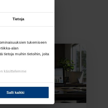
Tietoja
 ominaisuuksien tukemiseen
tiikka-alan
ietoja muihin tietoihin, joita
ten käsittelemme
Salli kaikki