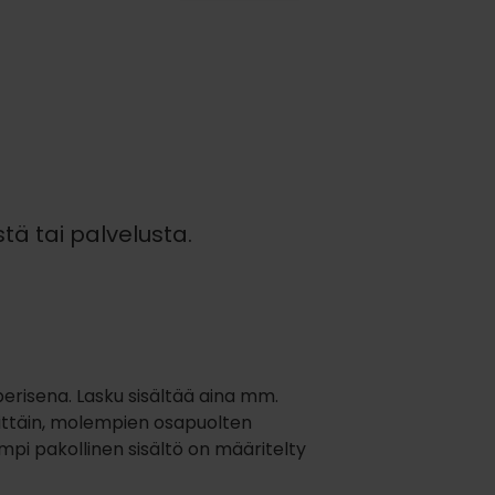
tä tai palvelusta.
perisena. Lasku sisältää aina mm.
veittäin, molempien osapuolten
pi pakollinen sisältö on määritelty