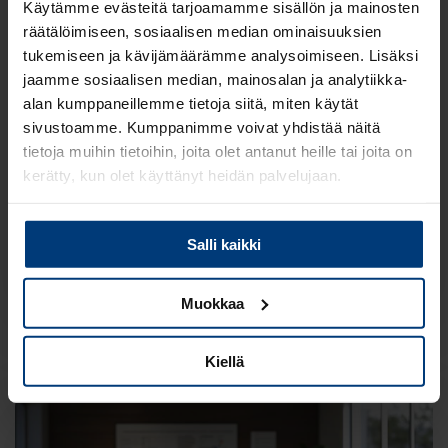
Käytämme evästeitä tarjoamamme sisällön ja mainosten
räätälöimiseen, sosiaalisen median ominaisuuksien
tukemiseen ja kävijämäärämme analysoimiseen. Lisäksi
jaamme sosiaalisen median, mainosalan ja analytiikka-
alan kumppaneillemme tietoja siitä, miten käytät
sivustoamme. Kumppanimme voivat yhdistää näitä
Blogi
tietoja muihin tietoihin, joita olet antanut heille tai joita on
kerätty, kun olet käyttänyt heidän palvelujaan.
Ranska siirtyy pakolliseen
verkkolaskutukseen 2026-2027
Lue
Tietosuojaehdoistamme
lisää siitä keitä olemme,
Salli kaikki
miten voit ottaa meihin yhteyttä ja miten käsittelemme
Lue lisää
henkilökohtaisia tietojasi.
Muokkaa
Kiellä