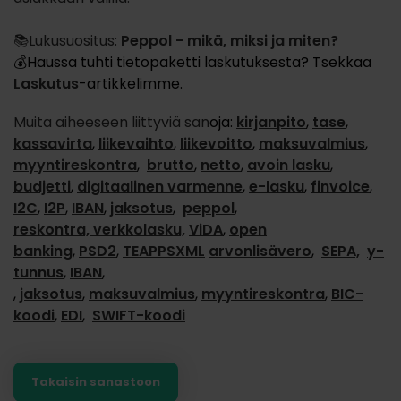
📚Lukusuositus:
Peppol - mikä, miksi ja miten?
💰Haussa tuhti tietopaketti laskutuksesta? Tsekkaa
Laskutus
-artikkelimme.
Muita aiheeseen liittyviä san
oja:
kirjanpito
,
tase
,
kassavirta
,
liikevaihto
,
liikevoitto
,
maksuvalmius
,
myyntireskontra
,
brutto
,
netto
,
avoin lasku
,
budjetti
,
digitaalinen varmenne
,
e-lasku
,
finvoice
,
I2C
,
I2P
,
IBAN
,
jaksotus
,
peppol
,
reskontra,
verkkolasku,
ViDA
,
open
banking
,
PSD2
,
TEAPPSXML
arvonlisävero
,
SEPA,
y-
tunnus
,
IBAN
,
,
jaksotus
,
maksuvalmius
,
myyntireskontra
,
BIC-
koodi
,
EDI
,
SWIFT-koodi
Takaisin sanastoon