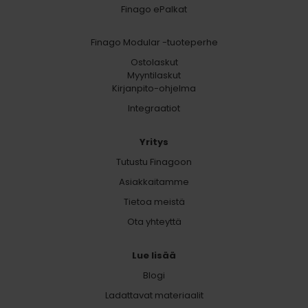
Finago ePalkat
Finago Modular -tuoteperhe
Ostolaskut
Myyntilaskut
Kirjanpito-ohjelma
Integraatiot
Yritys
Tutustu Finagoon
Asiakkaitamme
Tietoa meistä
Ota yhteyttä
Lue lisää
Blogi
Ladattavat materiaalit