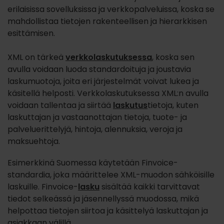
erilaisissa sovelluksissa ja verkkopalveluissa, koska se
mahdollistaa tietojen rakenteellisen ja hierarkkisen
esittämisen.
XML on tärkeä
verkkolaskutuksessa
, koska sen
avulla voidaan luoda standardoituja ja joustavia
laskumuotoja, joita eri järjestelmät voivat lukea ja
käsitellä helposti. Verkkolaskutuksessa XML:n avulla
voidaan tallentaa ja siirtää
laskutus
tietoja, kuten
laskuttajan ja vastaanottajan tietoja, tuote- ja
palveluerittelyjä, hintoja, alennuksia, veroja ja
maksuehtoja.
Esimerkkinä Suomessa käytetään Finvoice-
standardia, joka määrittelee XML-muodon sähköisille
laskuille. Finvoice-
lasku
sisältää kaikki tarvittavat
tiedot selkeässä ja jäsennellyssä muodossa, mikä
helpottaa tietojen siirtoa ja käsittelyä laskuttajan ja
asiakkaan välillä.