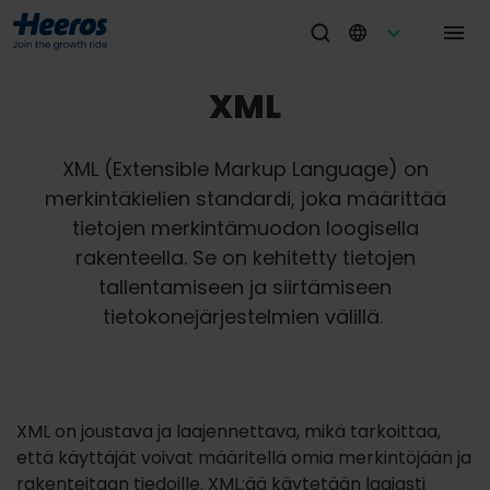
XML
XML (Extensible Markup Language) on
merkintäkielien standardi, joka määrittää
tietojen merkintämuodon loogisella
rakenteella
.
Se on kehitetty tietojen
tallentamiseen ja siirtämiseen
tietokonejärjestelmien välillä.
XML on joustava ja laajennettava, mikä tarkoittaa,
että käyttäjät voivat määritellä omia merkintöjään ja
rakenteitaan tiedoille. XML:ää käytetään laajasti